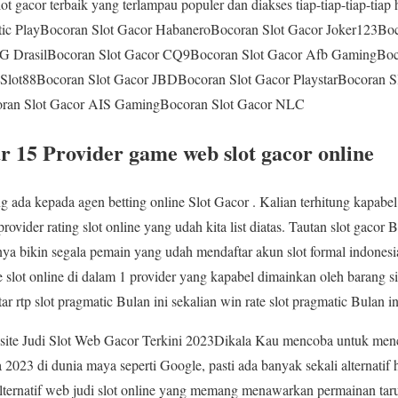
t gacor terbaik yang terlampau populer dan diakses tiap-tiap-tiap-tiap
tic PlayBocoran Slot Gacor HabaneroBocoran Slot Gacor Joker123Bo
G DrasilBocoran Slot Gacor CQ9Bocoran Slot Gacor Afb GamingBoc
 Slot88Bocoran Slot Gacor JBDBocoran Slot Gacor PlaystarBocoran 
coran Slot Gacor AIS GamingBocoran Slot Gacor NLC
ar 15 Provider game web slot gacor online
ang ada kepada agen betting online Slot Gacor . Kalian terhitung kapabe
provider rating slot online yang udah kita list diatas. Tautan slot gacor
nya bikin segala pemain yang udah mendaftar akun slot formal indonesi
 slot online di dalam 1 provider yang kapabel dimainkan oleh barang si
 rtp slot pragmatic Bulan ini sekalian win rate slot pragmatic Bulan in
e Judi Slot Web Gacor Terkini 2023Dikala Kau mencoba untuk mencari
a 2023 di dunia maya seperti Google, pasti ada banyak sekali alternatif
ternatif web judi slot online yang memang menawarkan permainan taru