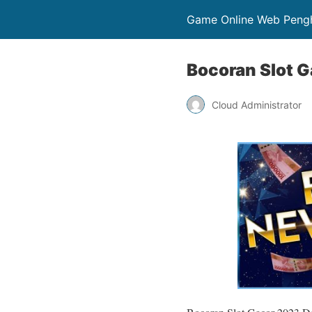
Game Online Web Pengh
Bocoran Slot G
Cloud Administrator