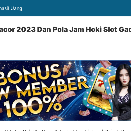
asil Uang
acor 2023 Dan Pola Jam Hoki Slot Gac