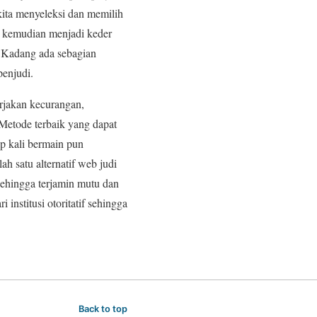
kita menyeleksi dan memilih
ang kemudian menjadi keder
n. Kadang ada sebagian
penjudi.
erjakan kecurangan,
 Metode terbaik yang dapat
p kali bermain pun
 satu alternatif web judi
sehingga terjamin mutu dan
institusi otoritatif sehingga
Back to top