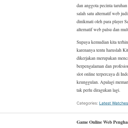
dan anggota pecinta taruhan
salah satu alternatif web ju
dinikmati oleh para player S
alternatif web palsu dan mu
Supaya kemudian kita terhin
karenanya tentu haruslah Ki
dikerjakan merupakan mencar
berpengalaman dan profesion
slot online terpercaya di I
keunggulan. Apalagi memang w
tak perlu diragukan lagi.
Categories:
Latest Watches
Game Online Web Penghas