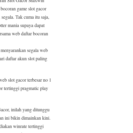
oran Slot Gacor Maxwin
 bocoran game slot gacor
 segala. Tak cuma itu saja,
otter mania supaya dapat
ersama web daftar bocoran
or menyarankan segala web
ari daftar akun slot paling
web slot gacor terbesar no 1
or tertinggi pragmatic play
cor, inilah yang ditunggu
n ini bikin dimainkan kini.
iakan winrate tertinggi