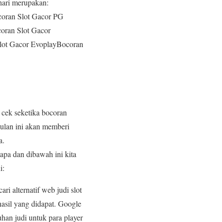
 hari merupakan:
coran Slot Gacor PG
oran Slot Gacor
Slot Gacor EvoplayBocoran
l cek seketika bocoran
 Bulan ini akan memberi
a.
apa dan dibawah ini kita
i:
 alternatif web judi slot
 hasil yang didapat. Google
han judi untuk para player