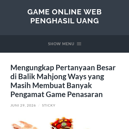
GAME ONLINE WEB
PENGHASIL UANG
SHOW MENU
Mengungkap Pertanyaan Besar
di Balik Mahjong Ways yang
Masih Membuat Banyak
Pengamat Game Penasaran
JUNI 29, 2026
/
STICKY