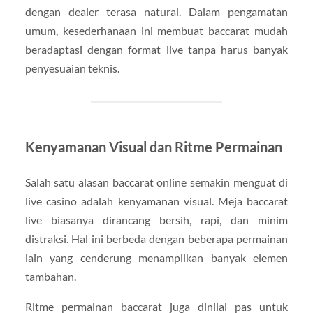
dengan dealer terasa natural. Dalam pengamatan
umum, kesederhanaan ini membuat baccarat mudah
beradaptasi dengan format live tanpa harus banyak
penyesuaian teknis.
Kenyamanan Visual dan Ritme Permainan
Salah satu alasan baccarat online semakin menguat di
live casino adalah kenyamanan visual. Meja baccarat
live biasanya dirancang bersih, rapi, dan minim
distraksi. Hal ini berbeda dengan beberapa permainan
lain yang cenderung menampilkan banyak elemen
tambahan.
Ritme permainan baccarat juga dinilai pas untuk