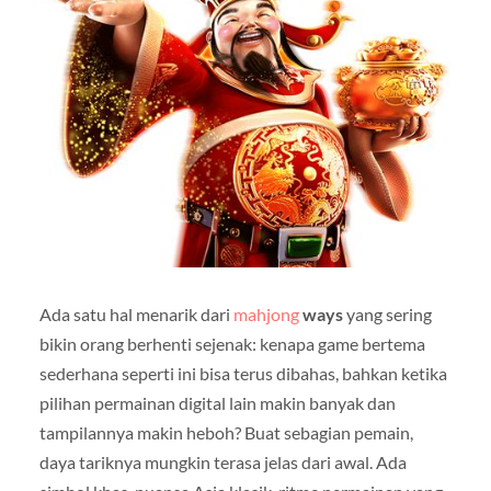
Ada satu hal menarik dari
mahjong
ways
yang sering
bikin orang berhenti sejenak: kenapa game bertema
sederhana seperti ini bisa terus dibahas, bahkan ketika
pilihan permainan digital lain makin banyak dan
tampilannya makin heboh? Buat sebagian pemain,
daya tariknya mungkin terasa jelas dari awal. Ada