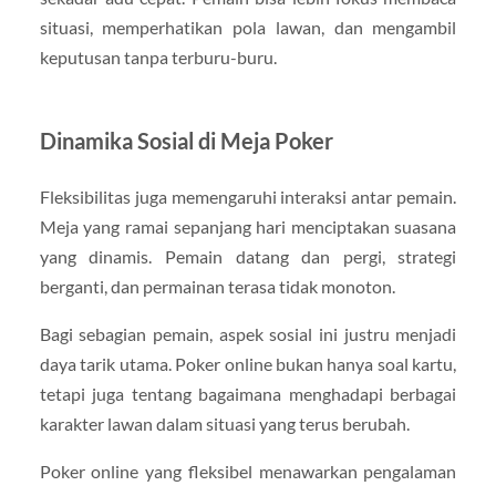
situasi, memperhatikan pola lawan, dan mengambil
keputusan tanpa terburu-buru.
Dinamika Sosial di Meja Poker
Fleksibilitas juga memengaruhi interaksi antar pemain.
Meja yang ramai sepanjang hari menciptakan suasana
yang dinamis. Pemain datang dan pergi, strategi
berganti, dan permainan terasa tidak monoton.
Bagi sebagian pemain, aspek sosial ini justru menjadi
daya tarik utama. Poker online bukan hanya soal kartu,
tetapi juga tentang bagaimana menghadapi berbagai
karakter lawan dalam situasi yang terus berubah.
Poker online yang fleksibel menawarkan pengalaman