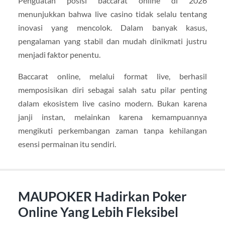
Penguatan posisi baccarat online di 2026
menunjukkan bahwa live casino tidak selalu tentang
inovasi yang mencolok. Dalam banyak kasus,
pengalaman yang stabil dan mudah dinikmati justru
menjadi faktor penentu.
Baccarat online, melalui format live, berhasil
memposisikan diri sebagai salah satu pilar penting
dalam ekosistem live casino modern. Bukan karena
janji instan, melainkan karena kemampuannya
mengikuti perkembangan zaman tanpa kehilangan
esensi permainan itu sendiri.
MAUPOKER Hadirkan Poker
Online Yang Lebih Fleksibel