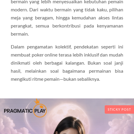
bermain yang lebih menyesuaikan kebutuhan pemain
modern. Dari waktu bermain yang tidak kaku, pilihan
meja yang beragam, hingga kemudahan akses lintas
perangkat, semua berkontribusi pada kenyamanan
bermain.
Dalam pengamatan kolektif, pendekatan seperti ini
membuat poker online terasa lebih inklusif dan mudah
dinikmati oleh berbagai kalangan. Bukan soal janji
hasil, melainkan soal bagaimana permainan bisa
mengikuti ritme pemain—bukan sebaliknya.
STICKY POST