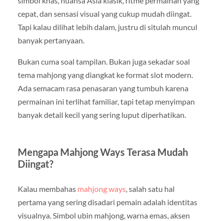
simbol khas, nuansa Asia klasik, ritme permainan yang
cepat, dan sensasi visual yang cukup mudah diingat.
Tapi kalau dilihat lebih dalam, justru di situlah muncul
banyak pertanyaan.
Bukan cuma soal tampilan. Bukan juga sekadar soal
tema mahjong yang diangkat ke format slot modern.
Ada semacam rasa penasaran yang tumbuh karena
permainan ini terlihat familiar, tapi tetap menyimpan
banyak detail kecil yang sering luput diperhatikan.
Mengapa Mahjong Ways Terasa Mudah
Diingat?
Kalau membahas
mahjong ways
, salah satu hal
pertama yang sering disadari pemain adalah identitas
visualnya. Simbol ubin mahjong, warna emas, aksen