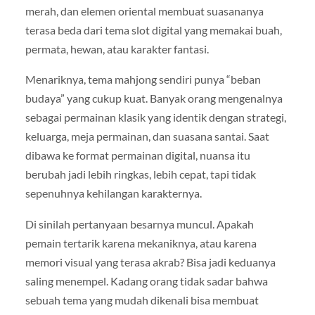
merah, dan elemen oriental membuat suasananya
terasa beda dari tema slot digital yang memakai buah,
permata, hewan, atau karakter fantasi.
Menariknya, tema mahjong sendiri punya “beban
budaya” yang cukup kuat. Banyak orang mengenalnya
sebagai permainan klasik yang identik dengan strategi,
keluarga, meja permainan, dan suasana santai. Saat
dibawa ke format permainan digital, nuansa itu
berubah jadi lebih ringkas, lebih cepat, tapi tidak
sepenuhnya kehilangan karakternya.
Di sinilah pertanyaan besarnya muncul. Apakah
pemain tertarik karena mekaniknya, atau karena
memori visual yang terasa akrab? Bisa jadi keduanya
saling menempel. Kadang orang tidak sadar bahwa
sebuah tema yang mudah dikenali bisa membuat