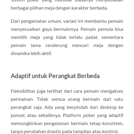
berbagai pilihan meja dengan karakter berbeda.
Dari pengamatan umum, variasi ini membantu pemain
menyesuaikan gaya bermainnya. Pemain pemula bisa
memilih meja yang tidak terlalu padat, sementara
pemain lama cenderung mencari meja dengan
dinamika lebih aktif.
Adaptif untuk Perangkat Berbeda
Fleksibilitas juga terlihat dari cara pemain mengakses
permainan. Tidak semua orang bermain dari satu
perangkat saja. Ada yang berpindah dari desktop ke
ponsel, atau sebaliknya. Platform poker yang adaptif
memungkinkan pengalaman bermain tetap konsisten,
tanpa perubahan drastis pada tampilan atau kontrol.