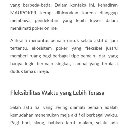
yang berbeda-beda. Dalam konteks ini, kehadiran
MAUPOKER kerap dibicarakan karena dianggap
membawa pendekatan yang lebih luwes dalam
menikmati poker online.
Alih-alih menuntut pemain untuk selalu aktif di jam
tertentu, ekosistem poker yang fleksibel justru
memberi ruang bagi berbagai tipe pemain—dari yang
hanya ingin bermain singkat, sampai yang terbiasa
duduk lama di meja.
Fleksibilitas Waktu yang Lebih Terasa
Salah satu hal yang sering diamati pemain adalah
kemudahan menemukan meja aktif di berbagai waktu.
Pagi hari, siang, bahkan larut malam, selalu ada