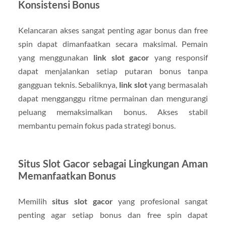
Konsistensi Bonus
Kelancaran akses sangat penting agar bonus dan free
spin dapat dimanfaatkan secara maksimal. Pemain
yang menggunakan
link slot gacor
yang responsif
dapat menjalankan setiap putaran bonus tanpa
gangguan teknis. Sebaliknya,
link slot
yang bermasalah
dapat mengganggu ritme permainan dan mengurangi
peluang memaksimalkan bonus. Akses stabil
membantu pemain fokus pada strategi bonus.
Situs Slot Gacor sebagai Lingkungan Aman
Memanfaatkan Bonus
Memilih
situs slot gacor
yang profesional sangat
penting agar setiap bonus dan free spin dapat