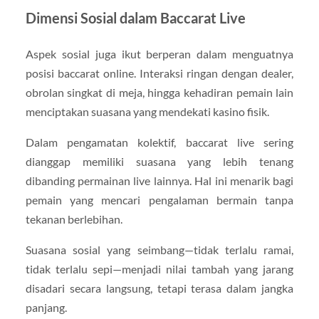
Dimensi Sosial dalam Baccarat Live
Aspek sosial juga ikut berperan dalam menguatnya
posisi baccarat online. Interaksi ringan dengan dealer,
obrolan singkat di meja, hingga kehadiran pemain lain
menciptakan suasana yang mendekati kasino fisik.
Dalam pengamatan kolektif, baccarat live sering
dianggap memiliki suasana yang lebih tenang
dibanding permainan live lainnya. Hal ini menarik bagi
pemain yang mencari pengalaman bermain tanpa
tekanan berlebihan.
Suasana sosial yang seimbang—tidak terlalu ramai,
tidak terlalu sepi—menjadi nilai tambah yang jarang
disadari secara langsung, tetapi terasa dalam jangka
panjang.