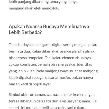
lebih panjang dibanding tema yang hanya
mengandalkan efek mencolok.
Apakah Nuansa Budaya Membuatnya
Lebih Berbeda?
Tema budaya dalam game digital sering menjadi pisau
bermata dua. Kalau dikerjakan asal-asalan, hasilnya
bisa terasa tempelan. Tapi kalau elemen visualnya
cukup konsisten, pemain bisa merasakan identitas
yang lebih kuat. Pada mahjong ways, nuansa mahjong
klasik dipakai sebagai dasar atmosfer, bukan hanya
hiasan kecil di pojok layar.
Simbol ubin, ornamen, warna, dan efek kemenangan
terasa dibangun dari satu dunia visual yang sama. Hal
seperti ini mungkin terlihat sepele, tapi cukup